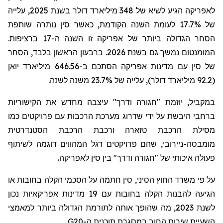
לאפריקה הגיע לשיא של 348 מיליארד דולר בשנת 2025, עלייה
של 17.7% לעומת השנה הקודמת, כאשר סין נותרה שותפת
הסחר הגדולה ביותר של אפריקה זו השנה ה-17 ברציפות.
המומנטום נמשך גם בשנת 2026. ברבעון הראשון בלבד, הסחר
של סין עם מדינות אפריקה הסתכם ב-646.56 מיליארד יואן
(92.2 מיליארד דולר), עלייה של 23.7% משנה לשנה.
במקביל, יוזמת "חגורה ודרך" עיצבה מחדש את הקישוריות
ברחבי היבשת על ידי שדרוג מערכת הרכבות עם פרויקטים כמו
מסילת הרכבת טזארה ורכבת הרכבת הסטנדרטית
מומבסה-ניירובי, שהם פרויקטים דגל המהווים דוגמה לשיתוף
פעולה איכותי של "חגורה ודרך" בין סין לאפריקה.
על פי משרד החוץ הסיני, סין חתמה על הסכמי הקלה בחובות או
הגיעה להבנות הקלה בחובות עם 19 מדינות אפריקאיות נכון
לשנת 2023, מה שהופך אותה לתורמת הגדולה ביותר למאמצי
השעיית שירות החוב במסגרת תוכנית ה-
G20
.